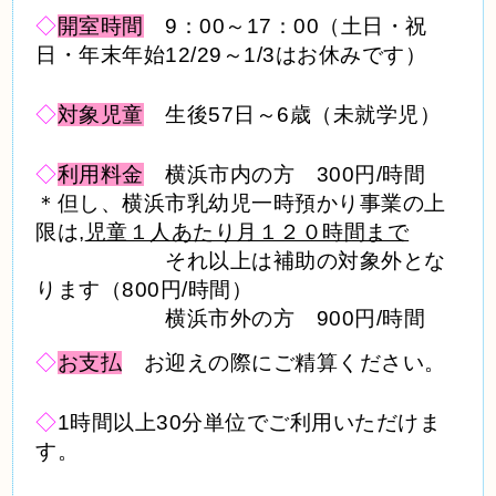
◇
開室時間
9：00～17：00（土日・祝
日・年末年始12/29～1/3はお休みです）
◇
対象児童
生後57日～6歳（未就学児）
◇
利用料金
横浜市内の方 300円/時間
＊但し、横浜市乳幼児一時預かり事業の上
限は,
児童１人あたり月１２０時間まで
それ以上は補助の対象外とな
ります（800円/時間
）
横浜市外の方 900円/時間
◇
お支払
お迎えの際にご精算ください。
◇
1時間以上30分単位でご利用いただけま
す。