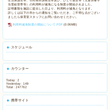
生活保護世帯、市民税非課税世帯及び、ひとり親世帯（児童扶養手
当受給世帯等）の利用料が減免になる制度が開始されました。
証明書類を施設に提出した日より、利用料が減免となります。
詳しくは以下の市からの通知をご覧いただき、ご不明な点がござい
ましたら保育室スタッフにお問い合わせください。
利用料減免制度の開始について.PDF
(0.06MB)
スケジュール
カウンター
Today :
2
Yesterday :
149
Total :
247762
携帯サイト